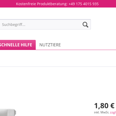
Kostenfreie Produktberatung:
+49 175 4015 935
SCHNELLE HILFE
NUTZTIERE
1,80 €
inkl. MwSt.
zzg