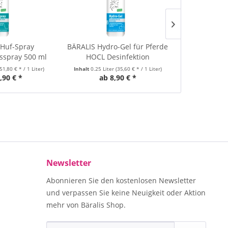
Huf-Spray
BÄRALIS Hydro-Gel für Pferde
BÄRALIS Pfe
nsspray 500 ml
HOCL Desinfektion
Talent 
(51,80 € * / 1 Liter)
Inhalt
0.25 Liter
(35,60 € * / 1 Liter)
,90 € *
ab 8,90 € *
49,90 €
Newsletter
Abonnieren Sie den kostenlosen Newsletter
und verpassen Sie keine Neuigkeit oder Aktion
mehr von Bäralis Shop.