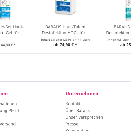
de-Set Haut-
BÄRALIS Haut-Talent
BÄRALIS 
o-Gel für...
Desinfektion HOCL für...
Desinfektio
Inhalt
2.5 Liter
(29,96 € * / 1 Liter)
Inhalt
0.5 Liter
ab 74,90 € *
ab 25
44,80 € *
nen
Unternehmen
mationen
Kontakt
ung Pferd
Über Bäralis
Unser Versprechen
 Versand
Presse
Kooperation