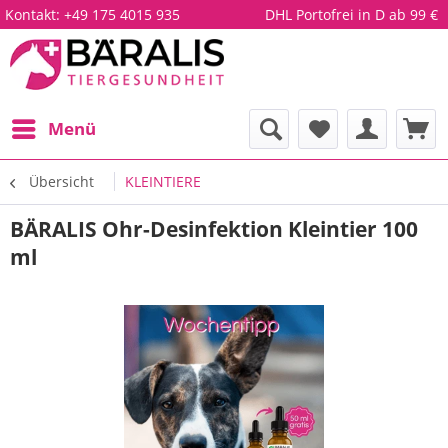
Kontakt:
+49 175 4015 935
DHL Portofrei in D ab 99 €
Menü
Übersicht
KLEINTIERE
BÄRALIS Ohr-Desinfektion Kleintier 100
ml